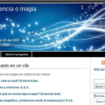
iencia o magia
Sobre el programa
asts en un clic
RSS de 
ban con magia con cartas en tus manos
Buscar:
 cielo es azul? El electricista.
 y solsticios. 6, 6, 6.
or qué no vemos bajo el agua? Torneo de tenis.
Entra
anda magnética. ¿Podremos medir la temperatura? 9=10.
Todos lo