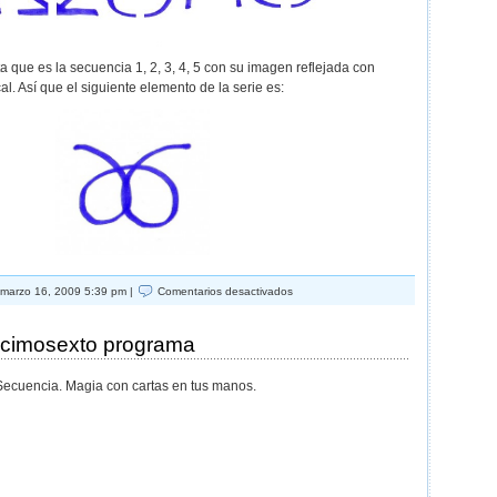
que es la secuencia 1, 2, 3, 4, 5 con su imagen reflejada con
al. Así que el siguiente elemento de la serie es:
en
marzo 16, 2009 5:39 pm |
Comentarios desactivados
Solución
al
enigma
ecimosexto programa
del
decimosexto
 Secuencia. Magia con cartas en tus manos.
programa