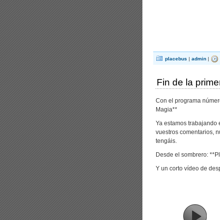
placebus
|
admin
|
Fin de la prim
Con el programa número 
Magia**
Ya estamos trabajando 
vuestros comentarios, n
tengáis.
Desde el sombrero: **P
Y un corto vídeo de des