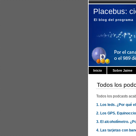
Placebus: c
El blog del programa
Inicio
Sobre Jaime
Todos los podc
Todos los podcasts aca
1. Los leds. ¿Por qué el
2. Los GPS. Equinoccions
3. El alcoholímetro. ¿P
4. Las tarjetas con b