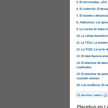
5. El microondas. ¿Po
6. El cederrón. El desa
7. El mando a distanci
8. Adhesivos. Los géis
9. La cocina de inducci
10. La célula fotoeléct
11. La TV(1). La temper
12. La TV(2). La serie 
13. El tubo fluorescen
14. El televisor de pla
cuadrados.
15. El televisor de pan
cazando ratones.
16. Los acuíferos. El v
placebus
|
admin
|
Placebus en L