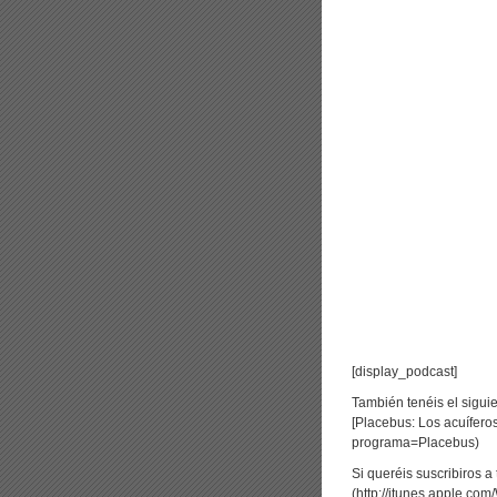
[display_podcast]
También tenéis el sigu
[Placebus: Los acuífero
programa=Placebus)
Si queréis suscribiros a
(http://itunes.apple.c