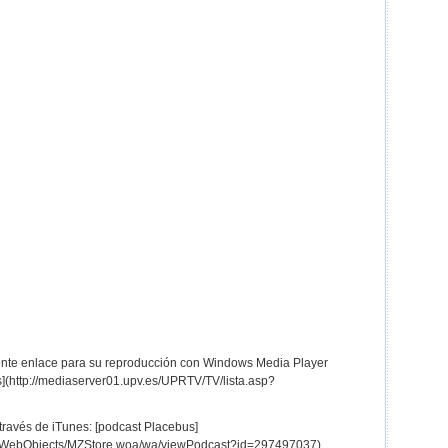
iente enlace para su reproducción con Windows Media Player
s](http://mediaserver01.upv.es/UPRTV/TV/lista.asp?
 través de iTunes: [podcast Placebus]
om/WebObjects/MZStore.woa/wa/viewPodcast?id=297497037)