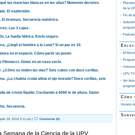
r qué las manchas blancas en las uñas? Momento decisivo.
Placebu
de la U
güe. El explorador.
Fin de 
a. El bromuro. Secuencia numérica.
Solució
progra
eres. Las 3 cajas.
Podcast
ón. La huella hídrica. Envío seguro.
rica. ¿Llegó el hombre a la Luna? Si un par es 10.
Enlac
El Rinc
atura en el espacio. Cómo partir un pastel
.
Program
de Fibonacci. Gotas en un vaso vacío.
Universi
te. ¿Cómo se miden las olas? Seis cubos con doce cerillas.
UPV TV
sma. ¿La chuleta cruda alivia el ojo morado? Doce cerillas, seis
Ver list
progra
talla de cristal líquido. Cocinando a 6000 m de altura. Gatos
Cómo 
Horario d
aho. Secuencia.
Subve
julio 29, 2014 5:11 pm |
Comments (0)
a Semana de la Ciencia de la UPV