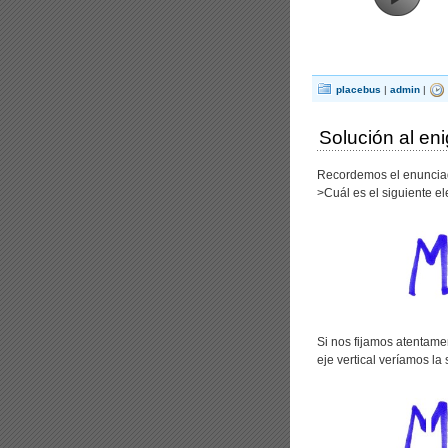
placebus
|
admin
|
Solución al e
Recordemos el enuncia
>Cuál es el siguiente el
Si nos fijamos atentame
eje vertical veríamos la