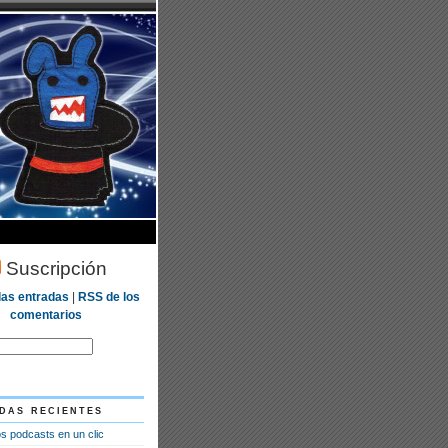
Suscripción
las entradas
|
RSS de los
comentarios
das recientes
s podcasts en un clic