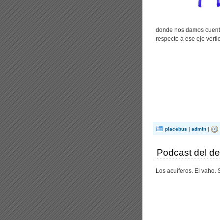
donde nos damos cuenta 
respecto a ese eje vertic
placebus
|
admin
|
Podcast del d
Los acuíferos. El vaho.