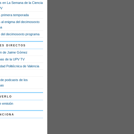
s en La Semana de la Ciencia
PV
la primera temporada
n al enigma del decimosexto
ma
 del decimosexto programa
es directos
ón de Jaime Gómez
as de la UPV TV
dad Politécnica de Valencia
a de podcasts de los
mas
verlo
e emisión
nciona